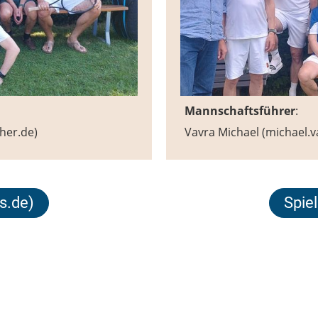
Mannschaftsführer
:
ther.de)
Vavra Michael (michael.
is.de)
Spiel