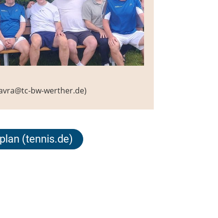
vavra@tc-bw-werther.de)
plan (tennis.de)