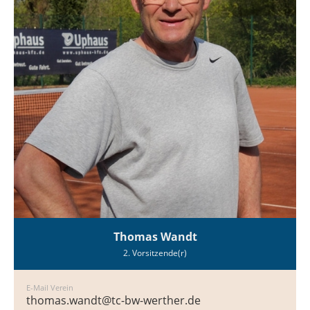
Thomas Wandt
2. Vorsitzende(r)
E-Mail Verein
thomas.wandt@tc-bw-werther.de