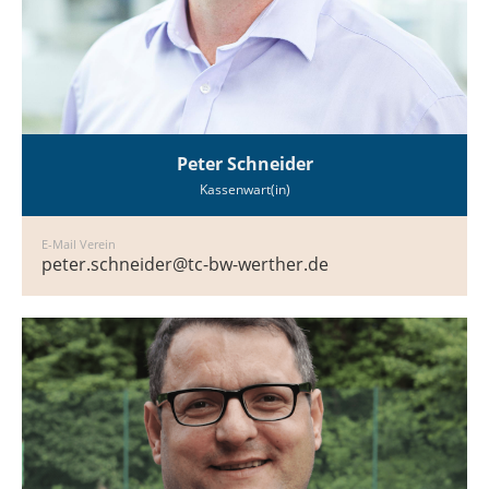
Peter Schneider
Kassenwart(in)
E-Mail Verein
peter.schneider@tc-bw-werther.de