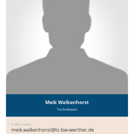
Meik Walkenhorst
Technikwart
E-Mail Verein
meik.walkenhorst@tc-bw-werther.de