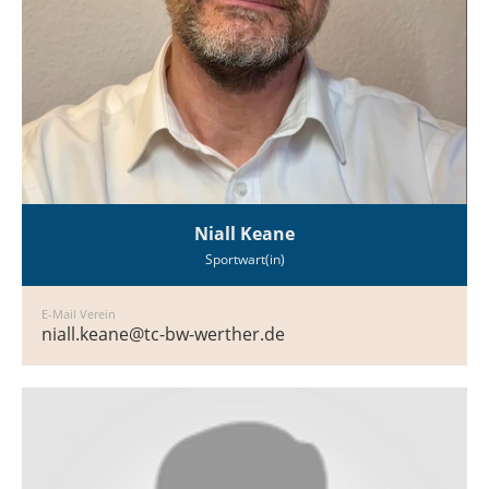
Niall Keane
Sportwart(in)
E-Mail Verein
niall.keane@tc-bw-werther.de