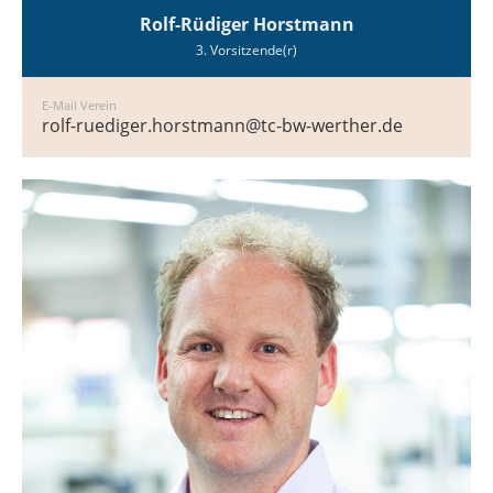
Rolf-Rüdiger Horstmann
3. Vorsitzende(r)
E-Mail Verein
rolf-ruediger.horstmann@tc-bw-werther.de