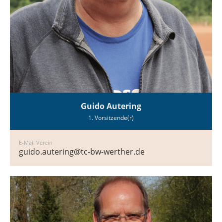
Guido Autering
1. Vorsitzende(r)
E-Mail Verein
guido.autering@tc-bw-werther.de